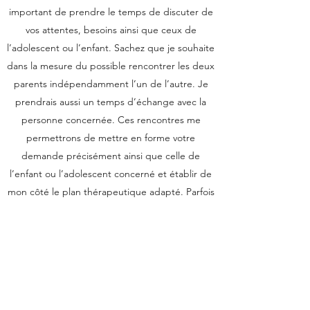
important de prendre le temps de discuter de
vos attentes, besoins ainsi que ceux de
l’adolescent ou l’enfant. Sachez que je souhaite
dans la mesure du possible rencontrer les deux
parents indépendamment l’un de l’autre. Je
prendrais aussi un temps d’échange avec la
personne concernée. Ces rencontres me
permettrons de mettre en forme votre
demande précisément ainsi que celle de
l’enfant ou l’adolescent concerné et établir de
mon côté le plan thérapeutique adapté. Parfois
cela peut s’étaler sur deux rendez-vous. Je ne
ferais pas de conte rendu systématique. Je
pourrais organiser un temps d’échange tous
les 5 rendez-vous par exemple ou à la
demande de l’adolescent ou l’enfant.