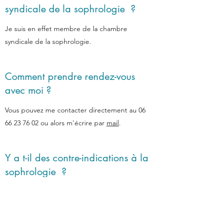
syndicale de la sophrologie ?
Je suis en effet membre de la chambre
syndicale de la sophrologie.
Comment prendre rendez-vous
avec moi ?
Vous pouvez me contacter directement au
06
66 23 76 02
ou alors m'écrire par
mail
.
Y a t-il des contre-indications à la
sophrologie ?
Il existe 3 contre-indications à la sophrologie :
- les personnes atteintes de bipolarité
- les personnes souffrant de schizophrénie